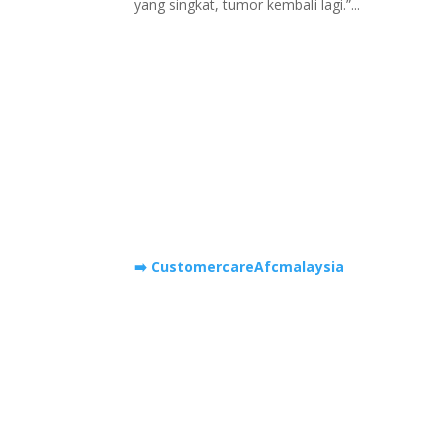
yang singkat, tumor kembali lagi.”...
Hubungi Kami
Whatsapp
➡️ CustomercareAfcmalaysia
Hantar e-mel
afcbiomedical@gmail.com
Address
A-G-1, Block A, Ground Floor,
Parklane Commercial Hub, Jalan SS 7/26, Ss
7, 47301 Petaling Jaya, Selangor