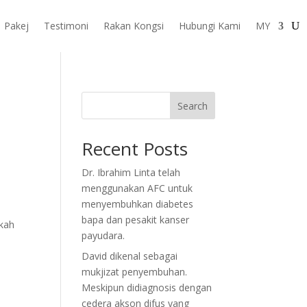
Pakej
Testimoni
Rakan Kongsi
Hubungi Kami
MY
Search
Recent Posts
Dr. Ibrahim Linta telah
menggunakan AFC untuk
menyembuhkan diabetes
bapa dan pesakit kanser
akah
payudara.
David dikenal sebagai
mukjizat penyembuhan.
Meskipun didiagnosis dengan
cedera akson difus yang