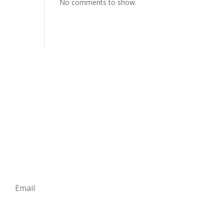
No comments to show.
Subscribe
Daftar untuk berita terbaru AFC Health
untuk menerima semua berita, tip,
tawaran, dan program.
Subscribe