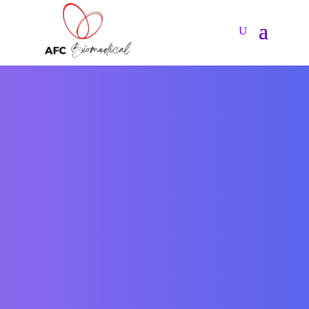
DNA
ekstrak
Kulturan
Salmon
rumput laut
bifidobakteria
kombu
Lactobacillus
Kolagen
Resveratrol
Ikan
Pengekstrakan kulit
anggur