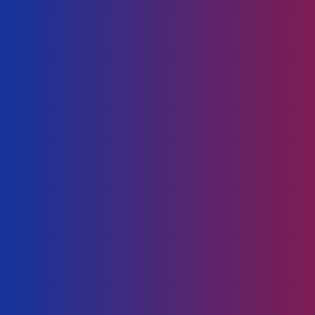
Melawan Hepatitis C (Click Untuk
Paten JP-2712000)
Membantu menghalang replikasi atau
penyebaran virus Hepatitis C
Agen perlindungan anti-jangkitan
(Click untuk Paten JP-2969017B2)
Menguatkan sistem imun badan manusia, untuk
mengurangkan kemungkinan jangkitan
Menghalang pertumbuhan tumor
dan mengurangkan kesan
sampingan ubat anticancer. (Click
untuk Paten JP-5635690B2)
Mampu menghalang pertumbuhan tumor sambil