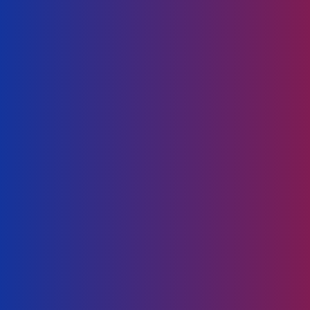
Anti-tumor Agent ( Click untuk Paten
JP3040711B2)
Merawat pertumbuhan tumor atau sel kanser
dalam badan
Mengaktifkan Sistem Imun (Click
untuk Paten JP-3272023B2)
Membantu badan melawan penyakit, jangkitan,
dan faktor berbahaya lain.