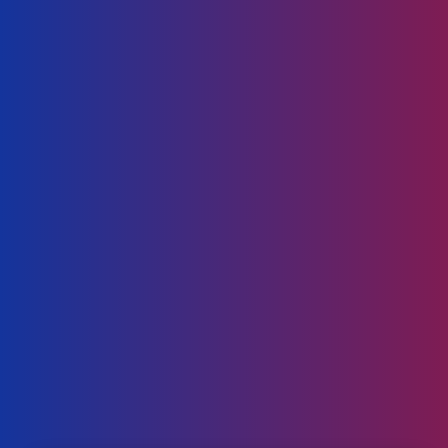
2. Makan antara 7am-9am
pada masa ini, kecekapan kerja usus besar dan
perut adalah yang tertinggi, membolehkan
penyerapan nutrien yang lebih baik
3. Makan antara 7pm-9pm
pada masa ini, buah pinggang sedang berfungsi
sepenuh tenaga untuk membekalkan tenaga
kepada kita
4. 1 jam sebelum makan makanan
boleh berfungsi dengan lebih berkesan. Ini kerana
badan lebih memberi tumpuan kepada pencernaan
Utsukushhii