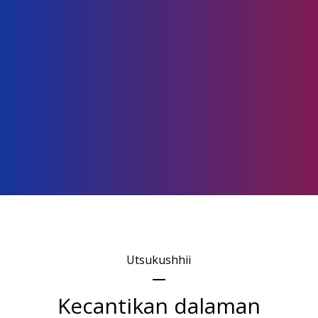
Membantu mengeluarkan atau
menetralisir toksin, menggalakkan
kesihatan keseluruhan. (Click untuk
Paten JP-3040699B2)
Mengurangkan tahap toksin dalam badan
Utsukushhii
Kecantikan dalaman