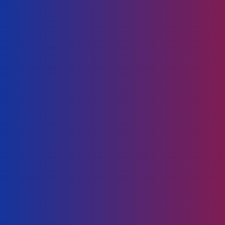
mengurangkan kesan sampingan ubat
anticancer.
Mencegah dan menyembuhkan
jangkitan saluran pernafasan (SARS)
(Click untuk Paten US-7048953B2)
Membantu mengurus dan mengawal jangkitan
saluran pernafasan
Perlindungan daripada toksin
oksidatif (Click untuk Paten JP-
5697788B1)
Membantu menetralisir atau melawan kesan
toksin oksidatif yang merbahaya