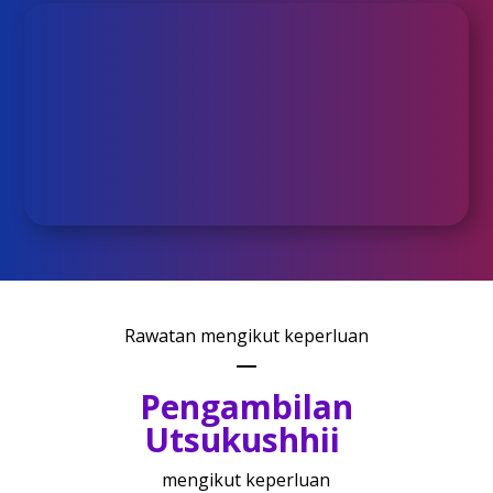
Cara：Letakkan SOP Subarashi di
bawah lidah
membran di bawah lidah menyambung terus ke
saluran darah, membolehkan SOP Subarashi
menjalani terapi dalam badan dengan lebih mudah
dan berkesan
Rawatan mengikut keperluan
Pengambilan
Utsukushhii
mengikut keperluan