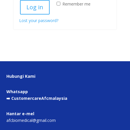
Remember me
Log in
Lost your password?
Hubungi Kami
Whatsapp
➡️ CustomercareAfcmalaysia
Hantar e-mel
afcbiomedical@gmail.com