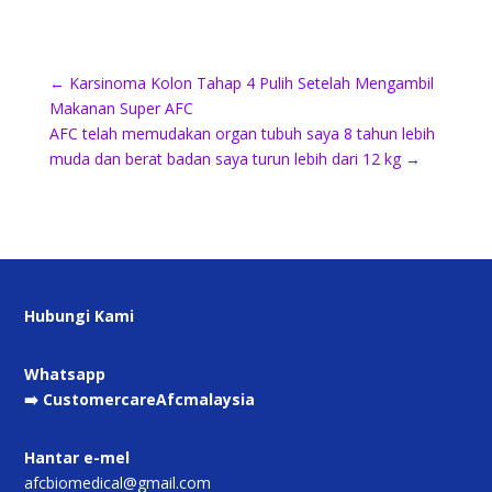
←
Karsinoma Kolon Tahap 4 Pulih Setelah Mengambil
Makanan Super AFC
AFC telah memudakan organ tubuh saya 8 tahun lebih
muda dan berat badan saya turun lebih dari 12 kg
→
Hubungi Kami
Whatsapp
➡️ CustomercareAfcmalaysia
Hantar e-mel
afcbiomedical@gmail.com