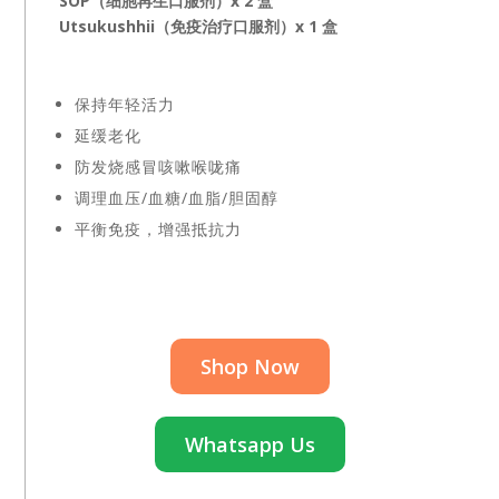
SOP（细胞再生口服剂）x 2 盒
Utsukushhii（免疫治疗口服剂）x 1 盒
保持年轻活力
延缓老化
防发烧感冒咳嗽喉咙痛
调理血压/血糖/血脂/胆固醇
平衡免疫，增强抵抗力
Shop Now
Whatsapp Us