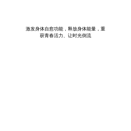
激发身体自愈功能，释放身体能量，重
获青春活力、让时光倒流
激活细胞再生
让你的身体自我修复。